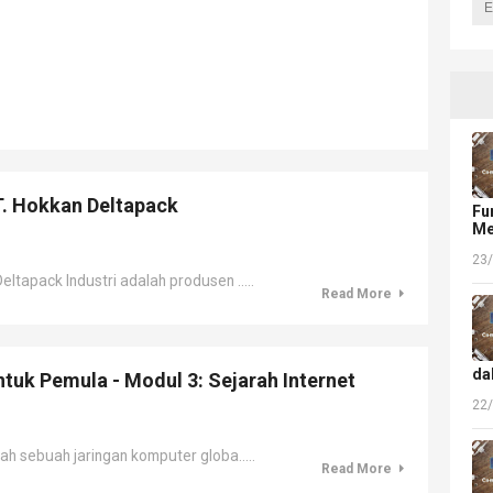
T. Hokkan Deltapack
Fu
Me
23
apack Industri adalah produsen .....
Read More
da
tuk Pemula - Modul 3: Sejarah Internet
22
 sebuah jaringan komputer globa.....
Read More