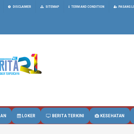
DISCLAIMER
SITEMAP
TERM AND CONDITION
PASANG L
UAN
LOKER
BERITA TERKINI
KESEHATAN