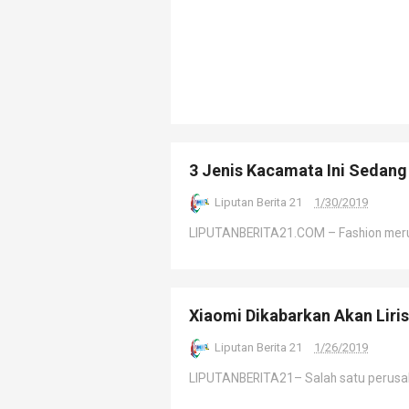
3 Jenis Kacamata Ini Sedang
Liputan Berita 21
1/30/2019
LIPUTANBERITA21.COM – Fashion merupak
Xiaomi Dikabarkan Akan Liri
Liputan Berita 21
1/26/2019
LIPUTANBERITA21– Salah satu perusahaa