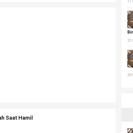
17
Bi
21
20
ah Saat Hamil