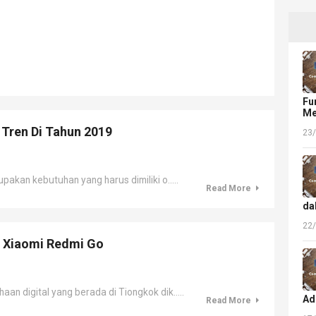
Fu
Me
 Tren Di Tahun 2019
23
an kebutuhan yang harus dimiliki o.....
Read More
da
22
s Xiaomi Redmi Go
n digital yang berada di Tiongkok dik.....
Ad
Read More