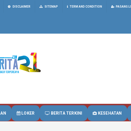
DISCLAIMER
SITEMAP
TERM AND CONDITION
PASANG L
UAN
LOKER
BERITA TERKINI
KESEHATAN