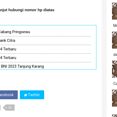
lanjut hubungi nomor hp diatas
M
 Cabang Pringsewu
ank Citra
4 Terbaru
d
4 Terbaru
BNI 2023 Tanjung Karang
Ca
acebook
Twitter
S1