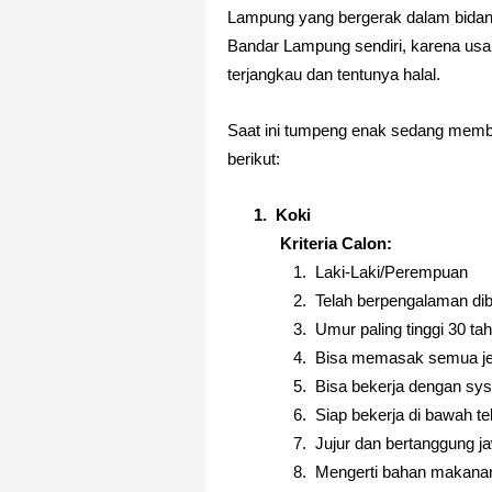
Lampung yang bergerak dalam bidang 
Bandar Lampung sendiri, karena us
terjangkau dan tentunya halal.
Saat ini tumpeng enak sedang memb
berikut:
1.
Koki
Kriteria Calon:
1.
Laki-Laki/Perempuan
2.
Telah berpengalaman dib
3.
Umur paling tinggi 30 ta
4.
Bisa memasak semua j
5.
Bisa bekerja dengan sys
6.
Siap bekerja di bawah t
7.
Jujur dan bertanggung j
8.
Mengerti bahan makana