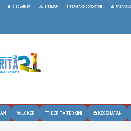
DISCLAIMER
SITEMAP
TERM AND CONDITION
PASANG L
UAN
LOKER
BERITA TERKINI
KESEHATAN