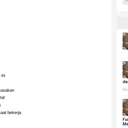
ini
da
06
masakan
hif
n
aat bekerja
Fu
Me