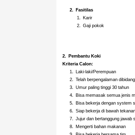
2.
Fasitilas
1.
Karir
2.
Gaji pokok
2.
Pembantu Koki
Kriteria Calon:
1.
Laki-laki/Perempuan
2.
Telah berpengalaman dibidang 
3.
Umur paling tinggi 30 tahun
4.
Bisa memasak semua jenis 
5.
Bisa bekerja dengan system s
6.
Siap bekerja di bawah tekana
7.
Jujur dan bertanggung jawab s
8.
Mengerti bahan makanan
9.
Bisa bekerja bersama tim