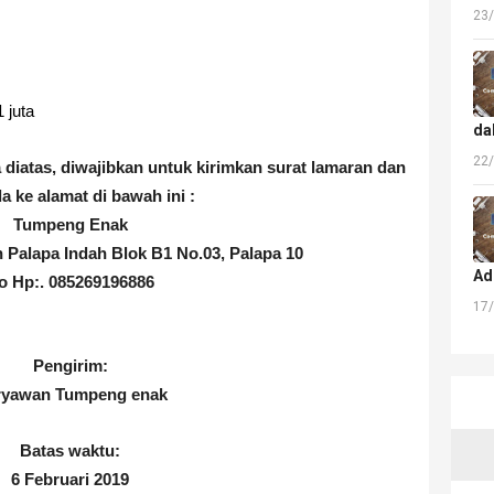
23
1 juta
da
22
a diatas, diwajibkan untuk kirimkan surat lamaran dan
a ke alamat di bawah ini :
Tumpeng Enak
 Palapa Indah Blok B1 No.03, Palapa 10
Ad
o Hp:. 085269196886
17
Pengirim:
ryawan Tumpeng enak
Batas waktu:
6 Februari 2019