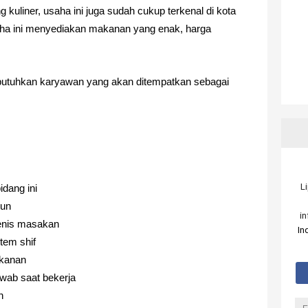
kuliner, usaha ini juga sudah cukup terkenal di kota
aha ini menyediakan makanan yang enak, harga
utuhkan karyawan yang akan ditempatkan sebagai
L
idang ini
hun
i
enis masakan
In
tem shif
ekanan
awab saat bekerja
n