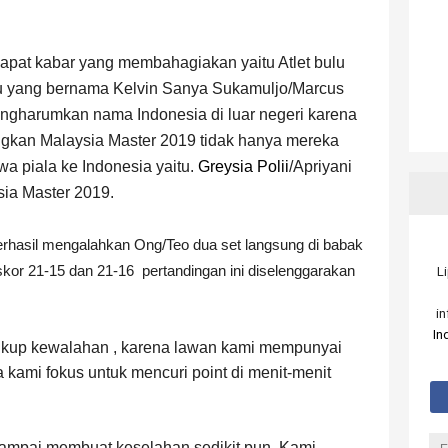
pat kabar yang membahagiakan yaitu Atlet bulu
itu yang bernama Kelvin Sanya Sukamuljo/Marcus
engharumkan nama Indonesia di luar negeri karena
gkan Malaysia Master 2019 tidak hanya mereka
a piala ke Indonesia yaitu.
Greysia Polii
/
Apriyani
sia Master 2019.
erhasil mengalahkan Ong/Teo dua set langsung di babak
skor 21-15 dan 21-16
pertandingan ini diselenggarakan
L
i
In
cukup kewalahan , karena lawan kami mempunyai
kami fokus untuk mencuri point di menit-menit
sampai membuat keselahan sedikit pun. Kami