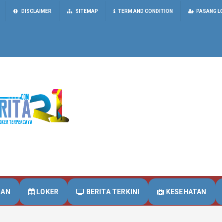
DISCLAIMER
SITEMAP
TERM AND CONDITION
PASANG L
UAN
LOKER
BERITA TERKINI
KESEHATAN