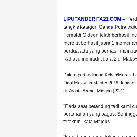
LIPUTANBERITA21.COM
–
Terda
tangkis kategori Ganda Putra ya
Fernaldi Gideon telah berhasil m
mereka berhasil juara 1 memenan
berdua ada yang berhasil membaw
Rahayu
menjadi
Juara 2 di Malay
Dalam pertandingan Kelvin/Marcis b
Final Malaysia Master 2019 dengan 
di
Axiata Arena, Minggu (20/1).
"Pada saat betanding tadi kami 
pertahanan yang bagus. Sehingga 
terakhir," kata Marcus .
"kami hanya harus fokus jangan 