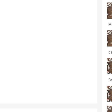
M
d
Ca