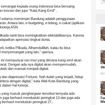
semangat kepada orang indonesia bisa bersaing
 inovasi dan jujur “Kata Kang Emil” .
il selama memimpin Bandung adalah penggunaan
ran. Antara lain, e-budgeting, e-lelang, e-zakat (aplikasi
 kinerja ASN.
kada nanti bisa meningkatkan elektabilitasnya. Karena
apatkan apresiasi tingkat dunia.
, ketika Pilkada, Alhamdulillah, kalau itu bisa
l menyemangati yang lain," ujarnya.
ini mempunyai visi misi yang dimana kang emil akan
 Barat. Dengan ada nya digital akan mempermudah,
da
bah dari manual menjadi digital.
06
n diapresiasi Fortune. Nah itulah yang terjadi, hidup
ahtera dengan digital," kata Wali Kota Bandung yang
dalam hal kinerja.
a yang masuk penghargaan tersebut ternyata ada
juga berhasil menduduki peringkat 13 dan juga ada
Fu
Me
 berhasil menduduki peringkat 27..