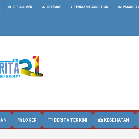
DISCLAIMER
SITEMAP
TERM AND CONDITION
PASANG L
UAN
LOKER
BERITA TERKINI
KESEHATAN