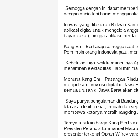
"Semogga dengan ini dapat memberi 
dengan dunia tapi harus menggunakan
Inovasi yang dilakukan Ridwan Kam
aplikasi digital untuk mengelola angga
bayar zakat), hingga aplikasi menilai
Kang Emil Berharap semogga saat pil
Pemimpin orang Indonesia patut mend
"Kebetulan juga waktu munculnya April
menambah elektabilitas. Tapi minima
Menurut Kang Emil, Pasangan Rindu 
menjadikan provinsi digital di Jawa
semua urusan di Jawa Barat akan diu
"Saya punya pengalaman di Bandung da
kita akan lebih cepat, mudah dan sej
membawa kotanya meraih rangking 1 
Ternyata bukan harga Kang Emil saj
Presiden Perancis Emmanuel Macron 
presenter terkenal Oprah Wifrey yang