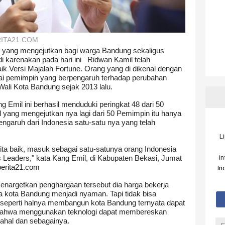
RITA21.COM
a yang mengejutkan bagi warga Bandung sekaligus
 karenakan pada hari ini
Ridwan Kamil telah
k Versi Majalah Fortune. Orang yang di dikenal dengan
ai pemimpin yang berpengaruh terhadap perubahan
Wali Kota Bandung sejak 2013 lalu.
ang Emil ini berhasil menduduki peringkat 48 dari 50
 yang mengejutkan nya lagi dari 50 Pemimpin itu hanya
garuh dari Indonesia satu-satu nya yang telah
L
erita baik, masuk sebagai satu-satunya orang Indonesia
i
s Leaders," kata Kang Emil, di Kabupaten Bekasi, Jumat
berita21.com
In
enargetkan penghargaan tersebut dia harga bekerja
a kota Bandung menjadi nyaman. Tapi tidak bisa
n seperti halnya membangun kota Bandung ternyata dapat
a bahwa menggunakan teknologi dapat membereskan
mahal dan sebagainya.