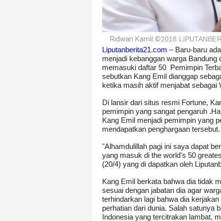
Ridwan Kamil
©
2018 LIPUTANBE
Liputanberita21.com
– Baru-baru ad
menjadi kebanggan warga Bandung di
memasuki daftar 50
Pemimpin Terbai
sebutkan Kang Emil dianggap sebag
ketika masih aktif menjabat sebagai 
Di lansir dari situs resmi Fortune, K
pemimpin yang sangat pengaruh .Hal
Kang Emil menjadi pemimpin yang pen
mendapatkan penghargaan tersebut.
"Alhamdulillah pagi ini saya dapat b
yang masuk di the world's 50 greate
(20/4) yang di dapatkan oleh Liputan
Kang Emil berkata bahwa dia tidak m
sesuai dengan jabatan dia agar warg
terhindarkan lagi bahwa dia kerjaka
perhatian dari dunia. Salah satuny
Indonesia yang tercitrakan lambat, 