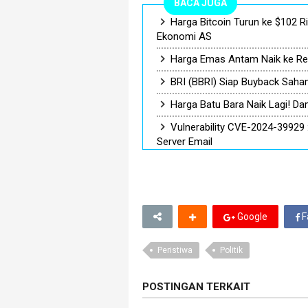
BACA JUGA
Harga Bitcoin Turun ke $102 Ri
Ekonomi AS
Harga Emas Antam Naik ke Reko
BRI (BBRI) Siap Buyback Saham
Harga Batu Bara Naik Lagi! Da
Vulnerability CVE-2024-39929 :
Server Email
Google
F
Peristiwa
Politik
POSTINGAN TERKAIT