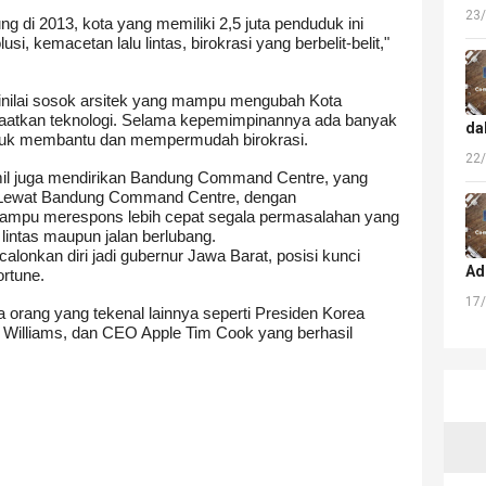
23
g di 2013, kota yang memiliki 2,5 juta penduduk ini
si, kemacetan lalu lintas, birokrasi yang berbelit-belit,"
dinilai sosok arsitek yang mampu mengubah Kota
aatkan teknologi. Selama kepemimpinannya ada banyak
da
untuk membantu dan mempermudah birokrasi.
22
il juga mendirikan Bandung Command Centre, yang
g. Lewat Bandung Command Centre, dengan
mpu merespons lebih cepat segala permasalahan yang
 lintas maupun jalan berlubang.
alonkan diri jadi gubernur Jawa Barat, posisi kunci
Ad
ortune.
17
orang yang tekenal lainnya seperti Presiden Korea
a Williams, dan CEO Apple Tim Cook yang berhasil