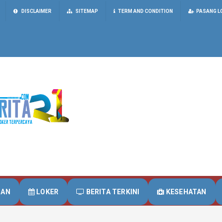
DISCLAIMER
SITEMAP
TERM AND CONDITION
PASANG L
UAN
LOKER
BERITA TERKINI
KESEHATAN