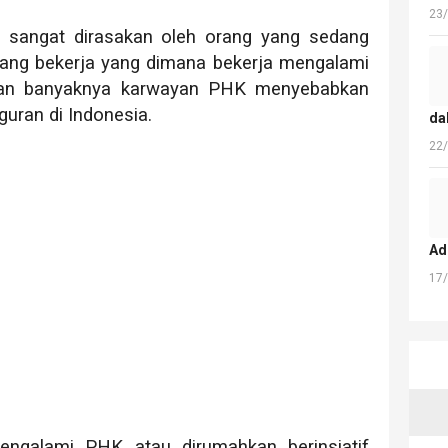
23
 sangat dirasakan oleh orang yang sedang
dang bekerja yang dimana bekerja mengalami
an banyaknya karwayan PHK menyebabkan
uran di Indonesia.
da
22
Ad
17
ngalami PHK atau dirumahkan berinsiatif