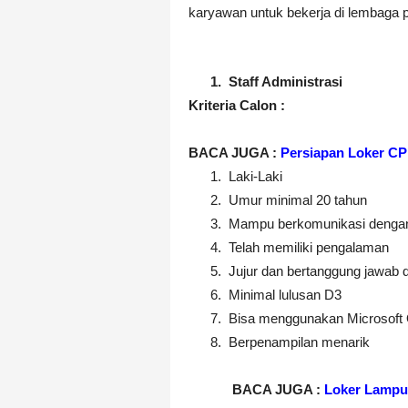
karyawan untuk bekerja di lembaga pen
1.
Staff Administrasi
Kriteria Calon :
BACA JUGA :
Persiapan Loker C
1.
Laki-Laki
2.
Umur minimal 20 tahun
3.
Mampu berkomunikasi dengan
4.
Telah memiliki pengalaman
5.
Jujur dan bertanggung jawab 
6.
Minimal lulusan D3
7.
Bisa menggunakan Microsoft 
8.
Berpenampilan menarik
BACA JUGA :
Loker Lampu