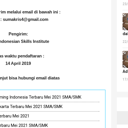
23
rim melalui email di bawah ini :
 : sumakris4@gmail.com
da
Pengirim:
donesian Skills Institute
22
as waktu pendaftaran :
14 April 2019
Ad
anjut bisa hubungi email diatas
17
Gaming Indonesia Terbaru Mei 2021 SMA/SMK
akarta Terbaru Mei 2021 SMA/SMK
erbaru Mei 2021
erbaru Mei 2021 SMA/SMK