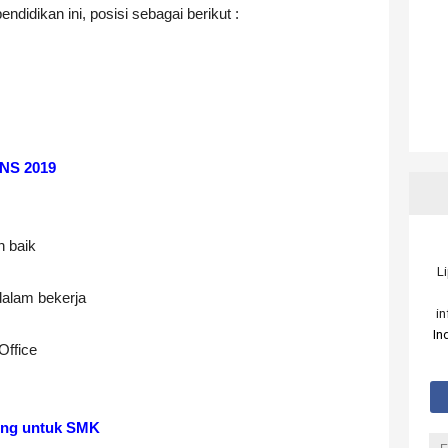
didikan ini, posisi sebagai berikut :
PNS 2019
 baik
L
dalam bekerja
i
In
Office
ng untuk SMK