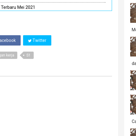
Terbaru Mei 2021
M
acebook
Twitter
an kerja
S1
d
Ca