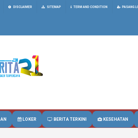
DISCLAIMER
SITEMAP
TERM AND CONDITION
PASANG L
UAN
LOKER
BERITA TERKINI
KESEHATAN