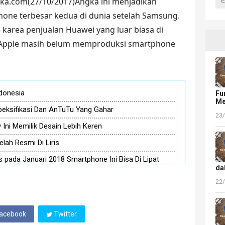
deka.com(27/10/2017)Angka ini menjadikan
one terbesar kedua di dunia setelah Samsung.
 karea penjualan Huawei yang luar biasa di
ika Apple masih belum memproduksi smartphone
ndonesia
Fu
Me
eksifikasi Dan AnTuTu Yang Gahar
23
Ini Memilik Desain Lebih Keren
lah Resmi Di Liris
s pada Januari 2018 Smartphone Ini Bisa Di Lipat
da
22
acebook
Twitter