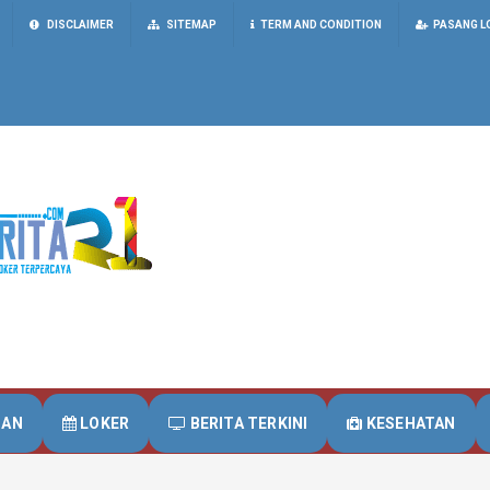
DISCLAIMER
SITEMAP
TERM AND CONDITION
PASANG L
UAN
LOKER
BERITA TERKINI
KESEHATAN