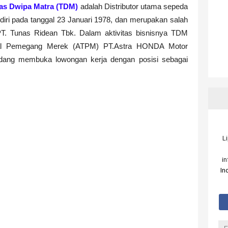
nas Dwipa Matra (TDM)
adalah Distributor utama sepeda
ri pada tanggal 23 Januari 1978, dan merupakan salah
PT. Tunas Ridean Tbk. Dalam aktivitas bisnisnya TDM
al Pemegang Merek (ATPM) PT.Astra HONDA Motor
ang membuka lowongan kerja dengan posisi sebagai
L
i
In