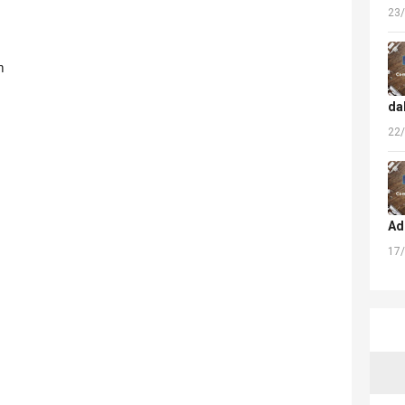
23
m
da
22
Ad
17