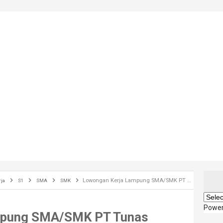
Lowongan Kerja Lampung SMA/SMK PT Tunas Dwipa Matra 2022
rja
S1
SMA
SMK
Powe
mpung SMA/SMK PT Tunas