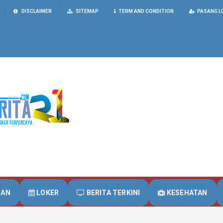
DISCLAIMER
SITEMAP
TERM AND CONDITION
PASANG L
UAN
LOKER
BERITA TERKINI
KESEHATAN