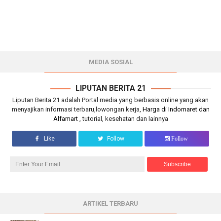
MEDIA SOSIAL
LIPUTAN BERITA 21
Liputan Berita 21 adalah Portal media yang berbasis online yang akan
menyajikan informasi terbaru,lowongan kerja,
Harga di Indomaret dan
Alfamart
, tutorial, kesehatan dan lainnya
Like
Follow
Follow
ARTIKEL TERBARU