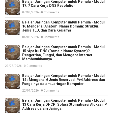
Belajar Jaringan Komputer untuk Pemula - Modul
17: 7 Cara Kerja DNS Resolution
07/08/2026 - 0 Comments
Belajar Jaringan Komputer untuk Pemula - Modul
16 Mengenal Anatomi Nama Domain: Struktur,
Jenis TLD, dan Cara Kerjanya
06/08/2026 - 0 Comments
Belajar Jaringan Komputer untuk Pemula - Modul
15 :Apa Itu DNS (Domain Name System)?
Pengertian, Fungsi, dan Mengapa Internet
Membutuhkannya
23/07/2026 - 0 Comments
Belajar Jaringan Komputer untuk Pemula - Modul
14 : Mengenal 6 Jenis Reserved IPv4 Address dan
Fungsinya dalam Jaringan Komputer
22/07/2026 - 0 Comments
Belajar Jaringan Komputer untuk Pemula - Modul
13 Cara Kerja DHCP: Solusi Otomatisasi Alokasi IP
Address dalam Jaringan