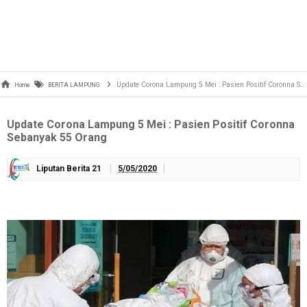
Update Corona Lampung 5 Mei : Pasien Positif Coronna Sebanyak 55 Orang
Home
BERITA LAMPUNG
Update Corona Lampung 5 Mei : Pasien Positif Coronna
Sebanyak 55 Orang
Liputan Berita 21
5/05/2020