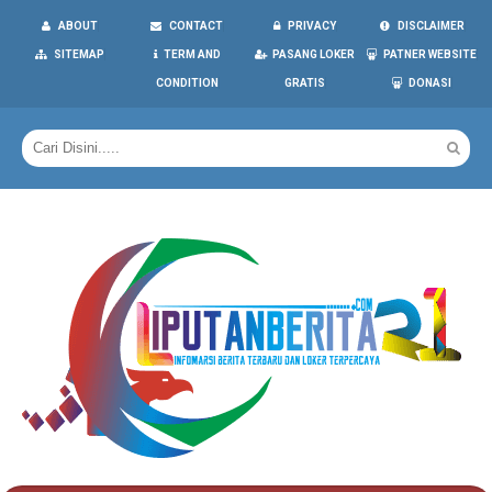
ABOUT
CONTACT
PRIVACY
DISCLAIMER
SITEMAP
TERM AND
PASANG LOKER
PATNER WEBSITE
CONDITION
GRATIS
DONASI