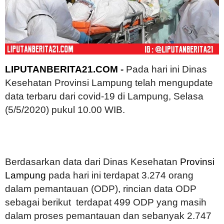
LIPUTANBERITA21.COM
-
Pada hari ini Dinas
Kesehatan Provinsi Lampung telah mengupdate
data terbaru dari covid-19 di Lampung, Selasa
(5/5/2020) pukul 10.00 WIB.
Berdasarkan data dari Dinas Kesehatan
Provinsi
Lampung
pada hari ini terdapat 3.274 orang
dalam pemantauan (ODP), rincian data ODP
sebagai berikut terdapat 499 ODP yang masih
dalam proses pemantauan dan sebanyak 2.747