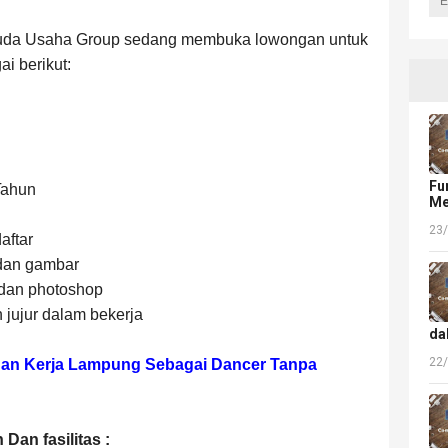
Muda Usaha Group sedang membuka lowongan untuk
i berikut:
Fu
Tahun
Me
23
aftar
dan gambar
dan photoshop
jujur dalam bekerja
da
22
an Kerja Lampung Sebagai Dancer Tanpa
Dan fasilitas :