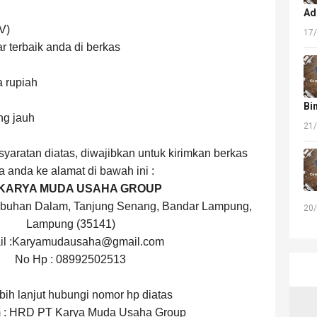
Ad
V)
17
r terbaik anda di berkas
a rupiah
Bi
ng jauh
21
syaratan diatas, diwajibkan untuk kirimkan berkas
a anda ke alamat di bawah ini :
 KARYA MUDA USAHA GROUP
Labuhan Dalam, Tanjung Senang, Bandar Lampung,
20
Lampung (35141)
il :Karyamudausaha@gmail.com
No Hp : 08992502513
ebih lanjut hubungi nomor hp diatas
m : HRD PT Karya Muda Usaha Group