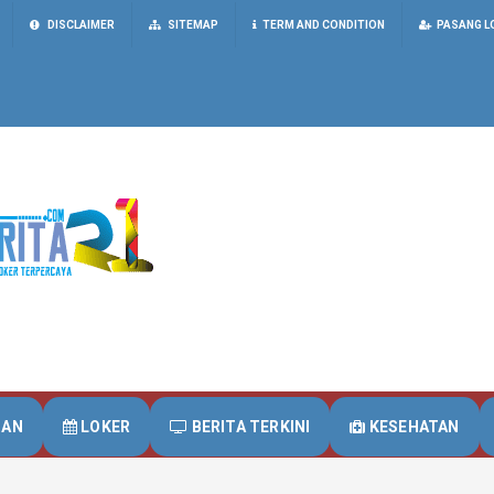
DISCLAIMER
SITEMAP
TERM AND CONDITION
PASANG L
UAN
LOKER
BERITA TERKINI
KESEHATAN