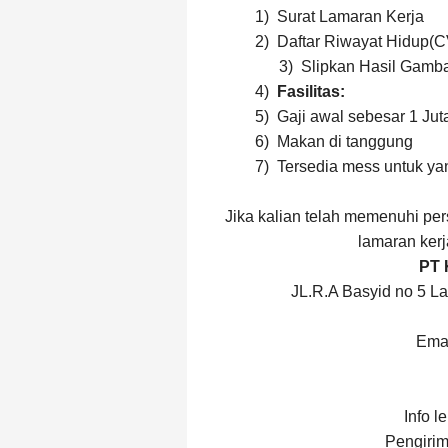
1)
Surat Lamaran Kerja
2)
Daftar Riwayat Hidup(C
3) Slipkan Hasil Gamba
4)
Fasilitas:
5)
Gaji awal sebesar 1 Jut
6)
Makan di tanggung
7)
Tersedia mess untuk ya
Jika kalian telah memenuhi per
lamaran kerj
PT
JL.R.A Basyid no 5 
Ema
Info l
Pengiri