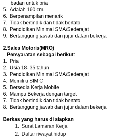
badan untuk pria
5.
Adalah 160 cm.
6.
Berpenampilan menarik
7.
Tidak bertindik dan tidak bertato
8.
Pendidikan Minimal SMA/Sederajat
9.
Bertanggung jawab dan jujur dalam bekerja
2.Sales Motoris(MRO)
Persyaratan sebagai berikut:
1.
Pria
2.
Usia 18- 35 tahun
3.
Pendidikan Minimal SMA/Sederajat
4.
Memiliki SIM C
5.
Bersedia Kerja Mobile
6.
Mampu Bekerja dengan target
7.
Tidak bertindik dan tidak bertato
8.
Bertanggung jawab dan jujur dalam bekerja
Berkas yang harus di siapkan
1.
Surat Lamaran Kerja
2.
Daftar riwayat hidup