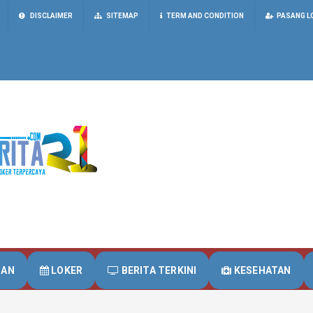
DISCLAIMER
SITEMAP
TERM AND CONDITION
PASANG L
UAN
LOKER
BERITA TERKINI
KESEHATAN