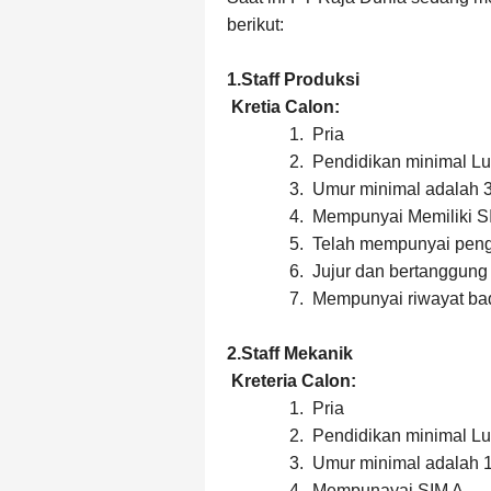
berikut:
1.Staff Produksi
Kretia Calon:
1.
Pria
2.
Pendidikan minimal L
3.
Umur minimal adalah 
4.
Mempunyai Memiliki S
5.
Telah mempunyai peng
6.
Jujur dan bertanggung
7.
Mempunyai riwayat ba
2.Staff Mekanik
Kreteria Calon:
1.
Pria
2.
Pendidikan minimal L
3.
Umur minimal adalah 
4.
Mempunayai SIM A