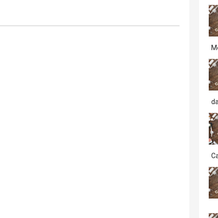
M
d
Ca