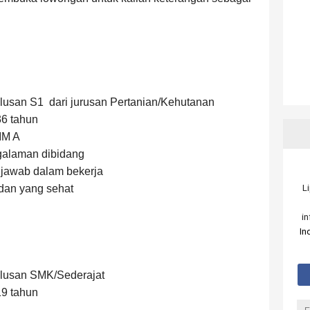
ulusan S1
dari jurusan Pertanian/Kehutanan
36 tahun
IM A
alaman dibidang
 jawab dalam bekerja
L
dan yang sehat
i
In
ulusan SMK/Sederajat
19 tahun