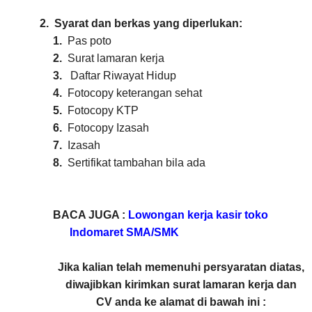
2.
Syarat dan berkas yang diperlukan:
1.
Pas poto
2.
Surat lamaran kerja
3.
Daftar Riwayat Hidup
4.
Fotocopy keterangan sehat
5.
Fotocopy KTP
6.
Fotocopy Izasah
7.
Izasah
8.
Sertifikat tambahan bila ada
BACA JUGA :
Lowongan kerja kasir toko
Indomaret SMA/SMK
Jika kalian telah memenuhi persyaratan diatas,
diwajibkan kirimkan surat lamaran kerja dan
CV anda ke alamat di bawah ini :