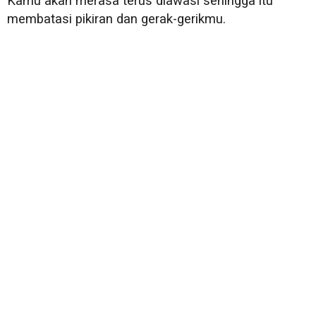
Kamu akan merasa terus diawasi sehingga itu
membatasi pikiran dan gerak-gerikmu.